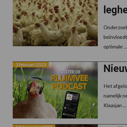
legh
Onderzoek 
beïnvloedt
optimale ..
3 februari 2023
Nieu
Het afgelo
namelijk n
Klaasjan ...