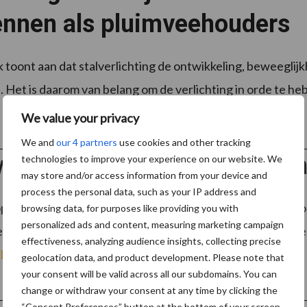
ennen als pluimveehouders
toont aan dat stalverlichting de ontwikkeling, beweeglijk
. Het is daarom van belang om de verlichting in orde te he
.
Lees meer
We value your privacy
We and
our 4 partners
use cookies and other tracking
we PluimveePodcast: leghe
technologies to improve your experience on our website. We
may store and/or access information from your device and
process the personal data, such as your IP address and
pen jaar heeft Salomons Pluimveebedrijven een nieuwe loc
browsing data, for purposes like providing you with
personalized ads and content, measuring marketing campaign
eer in het Afrikaanse Ghana, waar de onderneming een n
effectiveness, analyzing audience insights, collecting precise
Lees meer
geolocation data, and product development. Please note that
your consent will be valid across all our subdomains. You can
change or withdraw your consent at any time by clicking the
“Consent Preferences” button at the bottom of your screen.