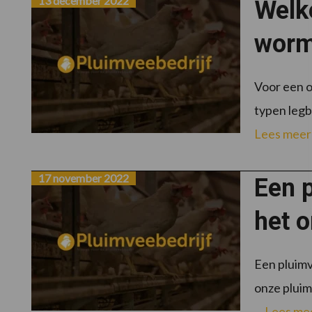
13 december 2022
Welk
worm
Voor een o
typen legb
Lees meer
17 november 2022
Een 
het 
Een pluimv
onze pluim
...
Lees me