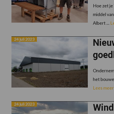
Hoe zet je
middel van
Albert ...
L
24 juli 2023
Nieu
goed
Ondernemer
het bouwen
Lees meer
24 juli 2023
Windb