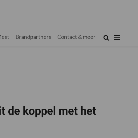
Zoeken...
est
Brandpartners
Contact & meer
Zoek
t de koppel met het