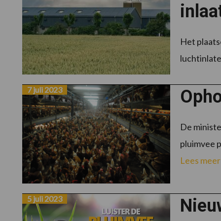
inlaa
Het plaats
luchtinlate
7 juli 2023
Opho
De ministe
pluimvee pe
Lees meer
5 juli 2023
Nieu