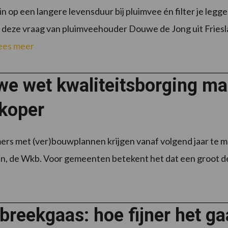
 in op een langere levensduur bij pluimvee én filter je l
 deze vraag van pluimveehouder Douwe de Jong uit Friesl
ees meer
we wet kwaliteitsborging m
koper
s met (ver)bouwplannen krijgen vanaf volgend jaar te m
, de Wkb. Voor gemeenten betekent het dat een groot deel
reekgaas: hoe fijner het ga