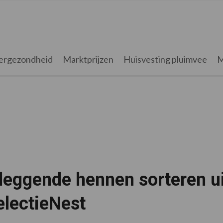
ergezondheid
Marktprijzen
Huisvesting pluimvee
M
leggende hennen sorteren ui
electieNest