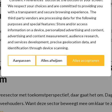
e legpluimveebedrijven wil
We respect your choices and are committed to providing you
with a transparent and secure browsing experience. The
enonderzoek?
third-party vendors are processing data for the following
purposes and special features: Store and/or access
information on a device, personalized advertising and content,
nderzoek naar wormbesmettingen bij leghennen worden le
advertising and content measurement, audience research,
edrijven kunnen meedoen. Doel van het onderzoek is om bet
and services development, precise geolocation data, and
identification through device scanning.
Aanpassen
Alles afwijzen
Alles accepteren
pluimveesector met toekomst
om
eesector met toekomstperspectief, daar gaat het om. Dag in,
veehouders. Want deze sector beweegt mee om klaar te zi
er