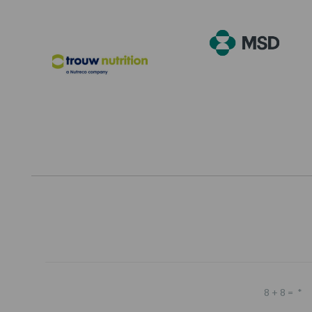
8 + 8 =
*