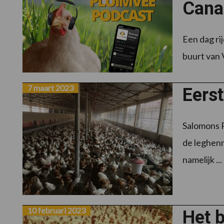
Cana
Een dag rij
buurt van V
7 maart 2023
Eers
Salomons P
de leghenn
namelijk ...
10 februari 2023
Het b