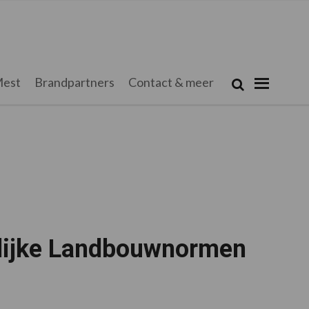
Zoeken...
est
Brandpartners
Contact & meer
Zoek
elijke Landbouwnormen