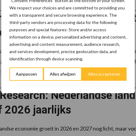
“Consent Preferences” button at the bottom of your screen.
We respect your choices and are committed to providing you
rische kinderopvang beperkt
with a transparent and secure browsing experience. The
third-party vendors are processing data for the following
cieringswet
purposes and special features: Store and/or access
information on a device, personalized advertising and content,
advertising and content measurement, audience research,
ndse kinderopvangsector staat voor een belangrijke ver
and services development, precise geolocation data, and
identification through device scanning.
ngsstelsel met directe overheidsfinanciering. Daarbij wor
...
Lees meer
Aanpassen
Alles afwijzen
Alles accepteren
Research: Nederlandse land
 2026 jaarlijks
ndse economie groeit in 2026 en 2027 nog licht, maar v