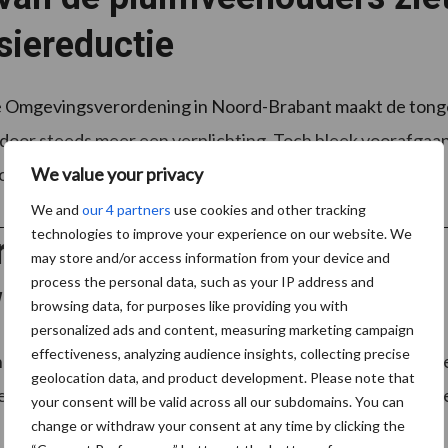
siereductie
 Omgevingsverordening in Noord-Brabant maakt de tonge
door steeds meer een verplichting. Toch bleek voorafgaan
uders het ...
We value your privacy
Lees meer
We and
our 4 partners
use cookies and other tracking
technologies to improve your experience on our website. We
reactie rapport Wennink: Nú
may store and/or access information from your device and
process the personal data, such as your IP address and
en aan sterke sector
browsing data, for purposes like providing you with
personalized ads and content, measuring marketing campaign
effectiveness, analyzing audience insights, collecting precise
ink presenteerde zijn rapport over het toekomstig verd
geolocation data, and product development. Please note that
n waar de land- en tuinbouwsector een belangrijk rol in hee
your consent will be valid across all our subdomains. You can
change or withdraw your consent at any time by clicking the