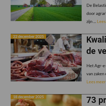
De Belasti
door agrar
zijn ...
Lees
22 december 2025
Kwali
de ve
Het Agr-e
van zaken 
Lees meer
18 december 2025
73 p