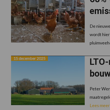
emis
De nieuwe
wordt hier
pluimveeho
15 december 2025
LTO-
bouw
Peter Wenn
maatregele
Lees meer