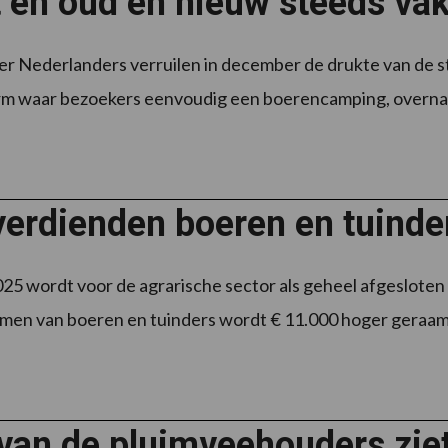
 en oud en nieuw steeds vak
r Nederlanders verruilen in december de drukte van de sta
rm waar bezoekers eenvoudig een boerencamping, overnacht
verdienden boeren en tuinde
025 wordt voor de agrarische sector als geheel afgesloten
men van boeren en tuinders wordt € 11.000 hoger geraamd 
van de pluimveehouders zie