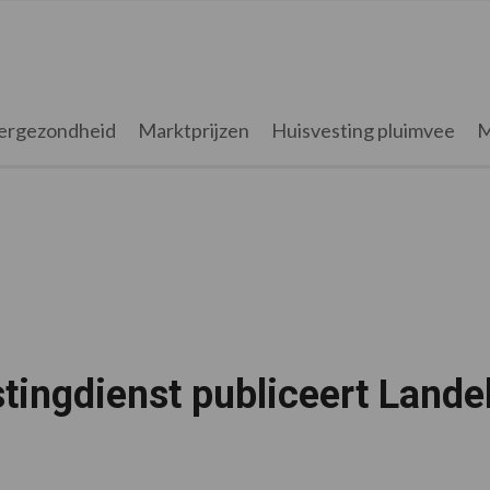
ergezondheid
Marktprijzen
Huisvesting pluimvee
M
stingdienst publiceert Land
5