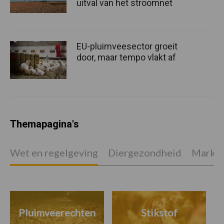
uitval van het stroomnet
EU-pluimveesector groeit
door, maar tempo vlakt af
Themapagina's
Wet en regelgeving
Diergezondheid
Marktp
Pluimveerechten
Stikstof