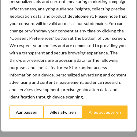
personalized ads and content, measuring marketing campaign
de vraag naar dertigduizend stuks per week. Toen werden de
effectiveness, analyzing audience insights, collecting precise
limieten van onze infrastructuur duidelijk. Je moet het evenwicht
geolocation data, and product development. Please note that
houden zodat je ook de kippen de nodige zorg geeft en de
your consent will be valid across all our subdomains. You can
installaties kan onderhouden. Het biolabel is erg streng. Je moet
change or withdraw your consent at any time by clicking the
de voorwaarden nauwgezet opvolgen.”
“Consent Preferences” button at the bottom of your screen.
We respect your choices and are committed to providing you
Decaluwé had gemakkelijk het grootste deel van zijn eieren lokaal
with a transparent and secure browsing experience. The
kunnen verkopen, maar hij koos ervoor om zijn klanten in de
third-party vendors are processing data for the following
groothandel niet in de steek te laten. “Ik bekijk het op lange
purposes and special features: Store and/or access
termijn. Als ik te opportunistisch ben en nu alles lokaal verkoop,
information on a device, personalized advertising and content,
en er is binnen een paar maanden een eieroverschot om welke
advertising and content measurement, audience research,
reden dan ook, dan wil ik mijn eieren ook nog kunnen afzetten bij
and services development, precise geolocation data, and
de groothandel.”
identification through device scanning.
Biolegkippenbedrijf Ferme Des Longs
Aanpassen
Alles afwijzen
Alles accepteren
Près, Rognée