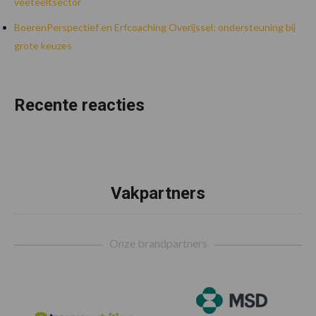
veeteeltsector
BoerenPerspectief en Erfcoaching Overijssel: ondersteuning bij
grote keuzes
Recente reacties
Vakpartners
Footer
Onze brandpartners