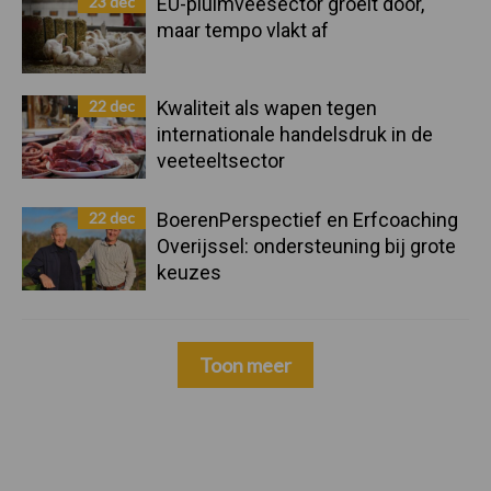
23 dec
EU-pluimveesector groeit door,
maar tempo vlakt af
22 dec
Kwaliteit als wapen tegen
internationale handelsdruk in de
veeteeltsector
22 dec
BoerenPerspectief en Erfcoaching
Overijssel: ondersteuning bij grote
keuzes
Toon meer