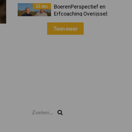
22 dec
BoerenPerspectief en
Erfcoaching Overijssel:
ondersteuning bij grote
keuzes
Toon meer
Zoeken...
Zoek