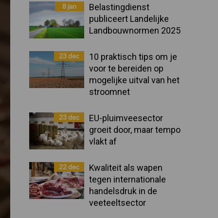
Sidebar
8 jan
Belastingdienst
publiceert Landelijke
Landbouwnormen 2025
23 dec
10 praktisch tips om je
voor te bereiden op
mogelijke uitval van het
stroomnet
23 dec
EU-pluimveesector
groeit door, maar tempo
vlakt af
22 dec
Kwaliteit als wapen
tegen internationale
handelsdruk in de
veeteeltsector