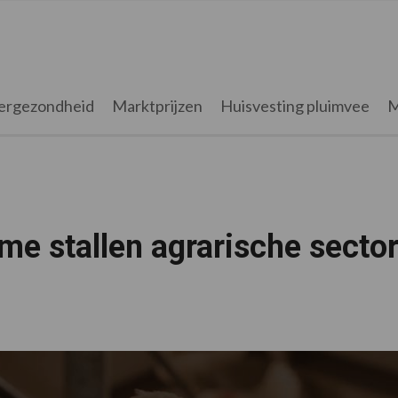
ergezondheid
Marktprijzen
Huisvesting pluimvee
M
me stallen agrarische secto