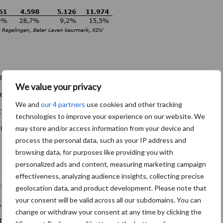
resenteerd van de verschilende keur- en kenmerken
We value your privacy
De hierbij gepresenteerde giguren tonen een iets
We and
our 4 partners
use cookies and other tracking
tabel laten zien. In totaal zijn er 1.035 stallen dubbel
technologies to improve your experience on our website. We
duurzaamheidskeur- en kenmerken kan zijn
may store and/or access information from your device and
process the personal data, such as your IP address and
j om 172 stallen, voor varkens om 809 stallen en voor
browsing data, for purposes like providing you with
personalized ads and content, measuring marketing campaign
effectiveness, analyzing audience insights, collecting precise
teld worden als zij in meerdere
geolocation data, and product development. Please note that
your consent will be valid across all our subdomains. You can
 KDV, Beter Leven en RLS). Deze dubbeltellingen zijn
change or withdraw your consent at any time by clicking the
zijn voor de verschillende categorieën (biologisch, MDV,