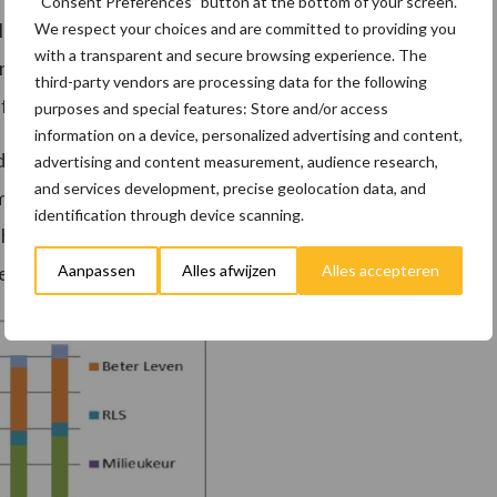
“Consent Preferences” button at the bottom of your screen.
le aantallen stallen aangegeven. Voor Beter Leven is
We respect your choices and are committed to providing you
with a transparent and secure browsing experience. The
antal stallen geëxtrapoleerd op basis van het
third-party vendors are processing data for the following
f bij Milieukeur en KDV.
purposes and special features: Store and/or access
information on a device, personalized advertising and content,
e sectoren samen laat een groei zien van het totaal
advertising and content measurement, audience research,
and services development, precise geolocation data, and
ument Maatlat Duurzame Veehouderij heeft de
identification through device scanning.
n het percentage duurzame stallen. Als men let op
Aanpassen
Alles afwijzen
Alles accepteren
e.