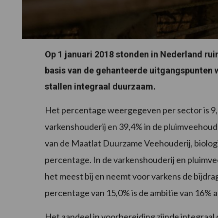
Op 1 januari 2018 stonden in Nederland rui
basis van de gehanteerde uitgangspunten w
stallen integraal duurzaam.
Het percentage weergegeven per sector is 9,
varkenshouderij en 39,4% in de pluimveehoude
van de Maatlat Duurzame Veehouderij, biologi
percentage. In de varkenshouderij en pluimv
het meest bij en neemt voor varkens de bijdr
percentage van 15,0% is de ambitie van 16% a
Het aandeel in voorbereiding zijnde integraal