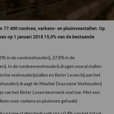
m 77.400 rundvee, varkens- en pluimveestallen. Op
as op 1 januari 2018 15,0% van de bestaande
0% in de rundveehouderij, 27,8% in de
rij. In de rundveeveehouderij dragen vooral stallen
sche veehouderijstallen en Beter Leven bij aan het
eehouderij draagt de Maatlat Duurzame Veehouderij
age van het Beter Leven keurmerk snel toe. Met een
lleen voor varkens en pluimvee gehaald.
 duurzame stallen bedraagt circa 0,4% van het totaal