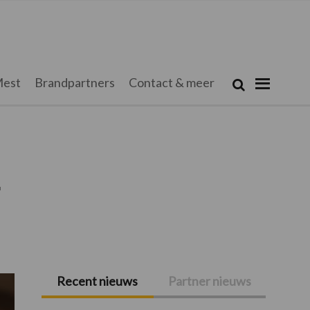
Zoeken...
est
Brandpartners
Contact & meer
Zoek
r
Recent nieuws
Partner nieuws
Primaire