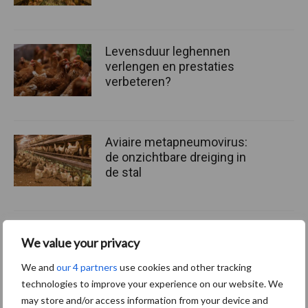
Levensduur leghennen
verlengen en prestaties
verbeteren?
Aviaire metapneumovirus:
de onzichtbare dreiging in
de stal
We value your privacy
Themapagina's
We and
our 4 partners
use cookies and other tracking
technologies to improve your experience on our website. We
Wet en regelgeving
Diergezondheid
Marktp
may store and/or access information from your device and