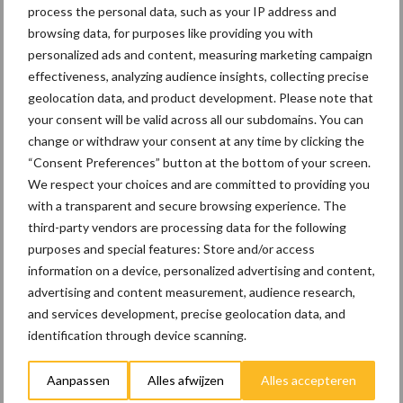
process the personal data, such as your IP address and
browsing data, for purposes like providing you with
personalized ads and content, measuring marketing campaign
effectiveness, analyzing audience insights, collecting precise
Vleeskuikens
Vermeerdering
geolocation data, and product development. Please note that
your consent will be valid across all our subdomains. You can
change or withdraw your consent at any time by clicking the
“Consent Preferences” button at the bottom of your screen.
We respect your choices and are committed to providing you
Toon meer
with a transparent and secure browsing experience. The
third-party vendors are processing data for the following
purposes and special features: Store and/or access
Primaire
information on a device, personalized advertising and content,
Recent nieuws
Partner nieuws
advertising and content measurement, audience research,
Sidebar
and services development, precise geolocation data, and
8 jan
Belastingdienst publiceert
identification through device scanning.
Landelijke Landbouwnormen 2025
Aanpassen
Alles afwijzen
Alles accepteren