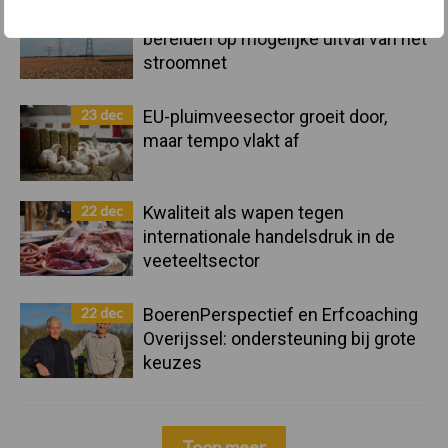
23 dec
10 praktisch tips om je voor te
bereiden op mogelijke uitval van het
stroomnet
23 dec
EU-pluimveesector groeit door,
maar tempo vlakt af
22 dec
Kwaliteit als wapen tegen
internationale handelsdruk in de
veeteeltsector
22 dec
BoerenPerspectief en Erfcoaching
Overijssel: ondersteuning bij grote
keuzes
Toon meer