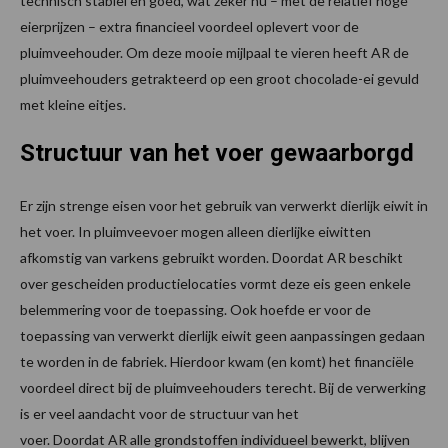
technisch stabiel en goed, wat zeker nu – met de relatief hoge
eierprijzen – extra financieel voordeel oplevert voor de
pluimveehouder. Om deze mooie mijlpaal te vieren heeft AR de
pluimveehouders getrakteerd op een groot chocolade-ei gevuld
met kleine eitjes.
Structuur van het voer gewaarborgd
Er zijn strenge eisen voor het gebruik van verwerkt dierlijk eiwit in
het voer. In pluimveevoer mogen alleen dierlijke eiwitten
afkomstig van varkens gebruikt worden. Doordat AR beschikt
over gescheiden productielocaties vormt deze eis geen enkele
belemmering voor de toepassing. Ook hoefde er voor de
toepassing van verwerkt dierlijk eiwit geen aanpassingen gedaan
te worden in de fabriek. Hierdoor kwam (en komt) het financiële
voordeel direct bij de pluimveehouders terecht. Bij de verwerking
is er veel aandacht voor de structuur van het
voer. Doordat AR alle grondstoffen individueel bewerkt, blijven