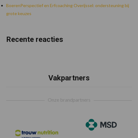
BoerenPerspectief en Erfcoaching Overijssel: ondersteuning bij
grote keuzes
Recente reacties
Vakpartners
Footer
Onze brandpartners