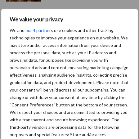
We value your privacy
Aviaire metapneumovirus:
de onzichtbare dreiging in
We and
our 4 partners
use cookies and other tracking
de stal
technologies to improve your experience on our website. We
may store and/or access information from your device and
process the personal data, such as your IP address and
browsing data, for purposes like providing you with
personalized ads and content, measuring marketing campaign
Themapagina's
effectiveness, analyzing audience insights, collecting precise
geolocation data, and product development. Please note that
Wet en regelgeving
Diergezondheid
Marktp
your consent will be valid across all our subdomains. You can
change or withdraw your consent at any time by clicking the
“Consent Preferences” button at the bottom of your screen.
We respect your choices and are committed to providing you
with a transparent and secure browsing experience. The
Vleeskuikens
Vermeerdering
third-party vendors are processing data for the following
purposes and special features: Store and/or access