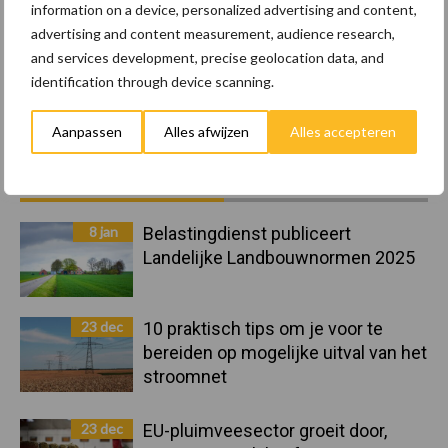
information on a device, personalized advertising and content,
advertising and content measurement, audience research,
and services development, precise geolocation data, and
Toon meer
identification through device scanning.
Aanpassen
Alles afwijzen
Alles accepteren
Primaire
Recent nieuws
Partner nieuws
Sidebar
8 jan
Belastingdienst publiceert
Landelijke Landbouwnormen 2025
23 dec
10 praktisch tips om je voor te
bereiden op mogelijke uitval van het
stroomnet
23 dec
EU-pluimveesector groeit door,