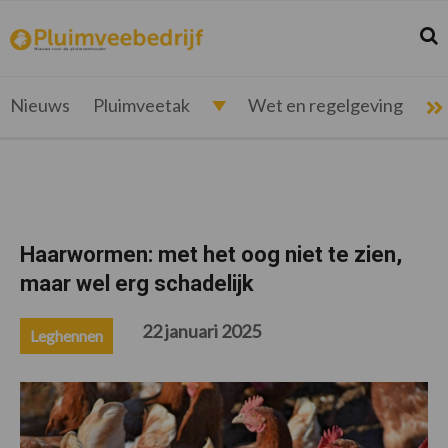
Spring
Door
Spring
Spring
naar
naar
naar
naar
Zoek
Z
pluimveebedrijf.nl
Nieuws
de
de
de
de
hoofdnavigatie
hoofd
eerste
voettekst
voor
inhoud
sidebar
de
Nieuws
Pluimveetak
Wet en regelgeving
pluimveehouder
Haarwormen: met het oog niet te zien,
maar wel erg schadelijk
22 januari 2025
Leghennen