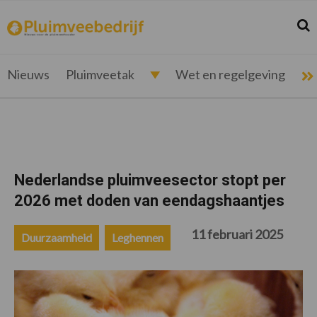
Spring
Door
Spring
Spring
naar
naar
naar
naar
Zoek
Z
pluimveebedrijf.nl
Nieuws
de
de
de
de
hoofdnavigatie
hoofd
eerste
voettekst
voor
inhoud
sidebar
de
Nieuws
Pluimveetak
Wet en regelgeving
pluimveehouder
Nederlandse pluimveesector stopt per
2026 met doden van eendagshaantjes
11 februari 2025
Duurzaamheid
Leghennen