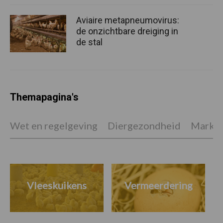
Aviaire metapneumovirus:
de onzichtbare dreiging in
de stal
Themapagina's
Wet en regelgeving
Diergezondheid
Marktp
Vleeskuikens
Vermeerdering