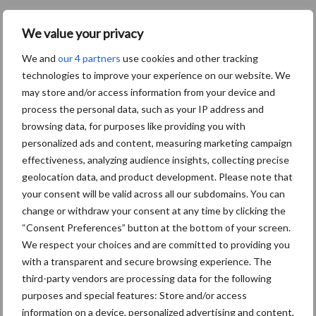
We value your privacy
Toon meer
We and
our 4 partners
use cookies and other tracking
technologies to improve your experience on our website. We
Primaire
may store and/or access information from your device and
Recent nieuws
Partner nieuws
process the personal data, such as your IP address and
Sidebar
browsing data, for purposes like providing you with
8 jan
Belastingdienst publiceert
personalized ads and content, measuring marketing campaign
Landelijke Landbouwnormen 2025
effectiveness, analyzing audience insights, collecting precise
geolocation data, and product development. Please note that
your consent will be valid across all our subdomains. You can
23 dec
10 praktisch tips om je voor te
change or withdraw your consent at any time by clicking the
bereiden op mogelijke uitval van het
“Consent Preferences” button at the bottom of your screen.
stroomnet
We respect your choices and are committed to providing you
with a transparent and secure browsing experience. The
third-party vendors are processing data for the following
23 dec
EU-pluimveesector groeit door,
purposes and special features: Store and/or access
maar tempo vlakt af
information on a device, personalized advertising and content,