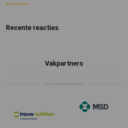
grote keuzes
Recente reacties
Vakpartners
Footer
Onze brandpartners