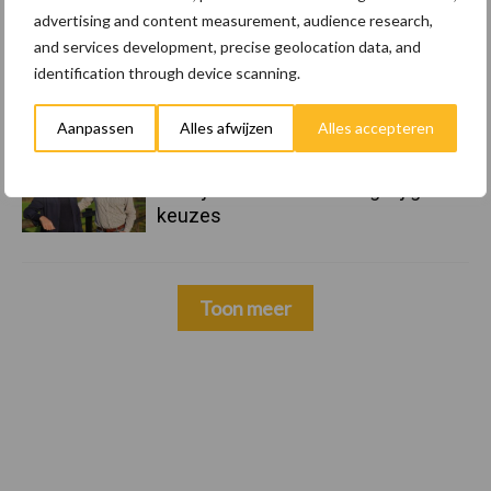
advertising and content measurement, audience research,
and services development, precise geolocation data, and
22 dec
Kwaliteit als wapen tegen
identification through device scanning.
internationale handelsdruk in de
veeteeltsector
Aanpassen
Alles afwijzen
Alles accepteren
22 dec
BoerenPerspectief en Erfcoaching
Overijssel: ondersteuning bij grote
keuzes
Toon meer