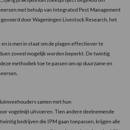
 beheersen met behulp van Integrated Pest Management
itgevoerd door Wageningen Livestock Research, het
en is men in staat om de plagen effectiever te
duen zoveel mogelijk worden beperkt. De twintig
deze methodiek toe te passen om op duurzame en
heersen.
g pluimveehouders samen met hun
voor vogelmijt uitvoeren. Tien andere deelnemende
twintig bedrijven die IPM gaan toepassen, krijgen alle