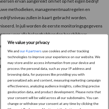
heersen ervan aangereikt om het op het eigen bedrijf
nieuwe methodieken, managementmaatregelen en
drijfsniveau zullen in kaart gebracht worden.
seerd. In juli worden de eerste monitoringsgegevens
komen voor alle belanghebbenden beschikbaar.
We value your privacy
hulp van IPM
We and
our 4 partners
use cookies and other tracking
technologies to improve your experience on our website. We
ogelmijt bij legpluimvee” wordt gefinancierd door het
may store and/or access information from your device and
 de Gemeente Barneveld en Ede, de regio Food Valley,
process the personal data, such as your IP address and
browsing data, for purposes like providing you with
personalized ads and content, measuring marketing campaign
effectiveness, analyzing audience insights, collecting precise
geolocation data, and product development. Please note that
your consent will be valid across all our subdomains. You can
change or withdraw your consent at any time by clicking the