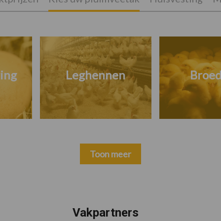
ing
Leghennen
Broed
Toon meer
Vakpartners