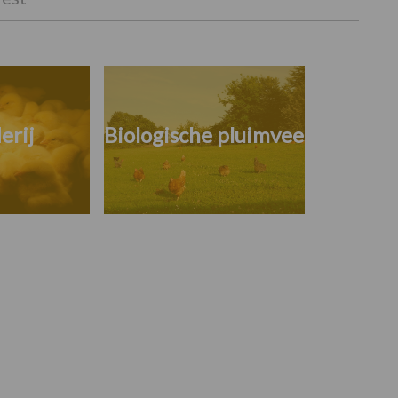
erij
Biologische pluimvee