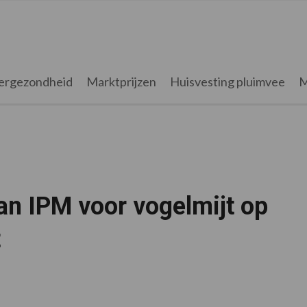
ergezondheid
Marktprijzen
Huisvesting pluimvee
M
an IPM voor vogelmijt op
t