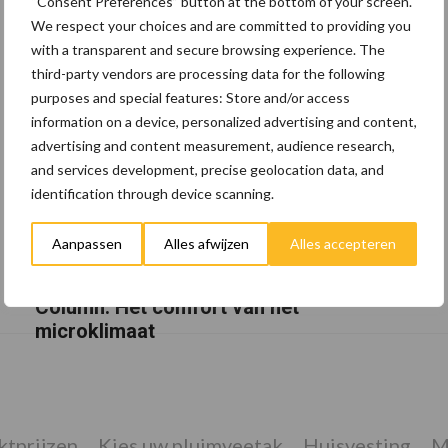
“Consent Preferences” button at the bottom of your screen.
We respect your choices and are committed to providing you
with a transparent and secure browsing experience. The
third-party vendors are processing data for the following
purposes and special features: Store and/or access
information on a device, personalized advertising and content,
advertising and content measurement, audience research,
and services development, precise geolocation data, and
identification through device scanning.
Aanpassen
Alles afwijzen
Alles accepteren
Van onze partner WUR / Aeres
Column: Het comfort van het
microklimaat
tprijzen
Kies uw pluimveetak
Huisvesting
M