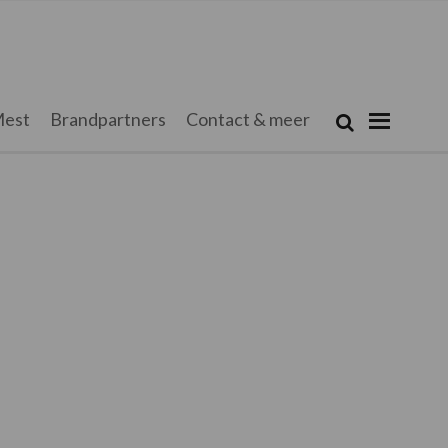
Zoeken...
est
Brandpartners
Contact & meer
Zoek