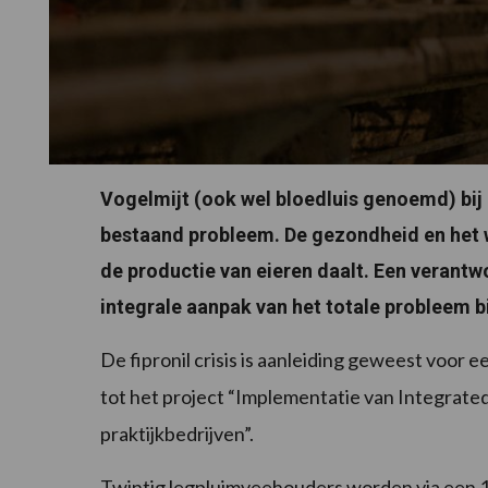
Vogelmijt (ook wel bloedluis genoemd) bij
bestaand probleem. De gezondheid en het w
de productie van eieren daalt. Een verantw
integrale aanpak van het totale probleem b
De fipronil crisis is aanleiding geweest voor 
tot het project “Implementatie van Integrat
praktijkbedrijven”.
Twintig legpluimveehouders worden via een 1,