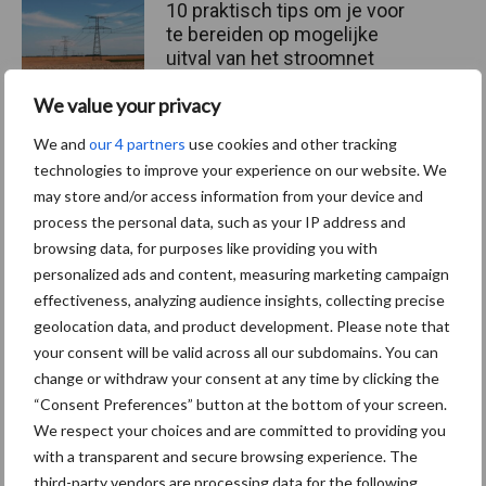
10 praktisch tips om je voor
te bereiden op mogelijke
uitval van het stroomnet
We value your privacy
We and
our 4 partners
use cookies and other tracking
EU-pluimveesector groeit
technologies to improve your experience on our website. We
door, maar tempo vlakt af
may store and/or access information from your device and
process the personal data, such as your IP address and
browsing data, for purposes like providing you with
personalized ads and content, measuring marketing campaign
effectiveness, analyzing audience insights, collecting precise
Themapagina's
geolocation data, and product development. Please note that
your consent will be valid across all our subdomains. You can
change or withdraw your consent at any time by clicking the
Wet en regelgeving
Diergezondheid
Marktp
“Consent Preferences” button at the bottom of your screen.
We respect your choices and are committed to providing you
with a transparent and secure browsing experience. The
third-party vendors are processing data for the following