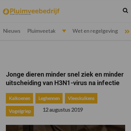
Spring
Door
Spring
Spring
naar
naar
naar
naar
Zoek
Z
pluimveebedrijf.nl
Nieuws
de
de
de
de
hoofdnavigatie
hoofd
eerste
voettekst
voor
inhoud
sidebar
de
Nieuws
Pluimveetak
Wet en regelgeving
pluimveehouder
Jonge dieren minder snel ziek en minder
uitscheiding van H3N1-virus na infectie
Kalkoenen
Leghennen
Vleeskuikens
12 augustus 2019
Vogelgriep