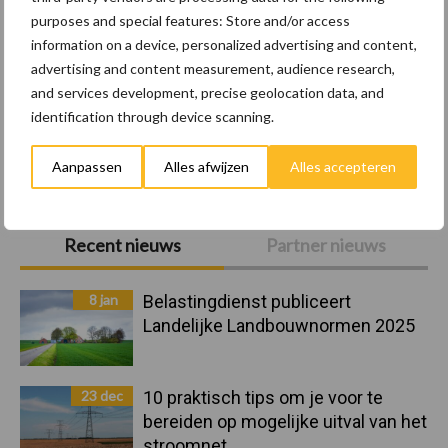
purposes and special features: Store and/or access
Vleeskuikens
Vermeerdering
information on a device, personalized advertising and content,
advertising and content measurement, audience research,
and services development, precise geolocation data, and
identification through device scanning.
Toon meer
Aanpassen
Alles afwijzen
Alles accepteren
Primaire
Recent nieuws
Partner nieuws
Sidebar
8 jan
Belastingdienst publiceert
Landelijke Landbouwnormen 2025
23 dec
10 praktisch tips om je voor te
bereiden op mogelijke uitval van het
stroomnet