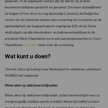
gegeven. In de afgelopen weken zijn de dieren op al deze
besmette bedrijven geslacht en geruimd. Om meer duidelijkheid
te krijgen of het virus nu nog aanwezig is, besloot de Belgische
sector om de komende weken een screening uit te voeren op de
aanwezigheid van laagpathogene vogelgriep (H3-virus). Deze
vindt plaats op alle vleeskuiken- en kalkoenenbedrijven in de
provincie West-Vlaanderen en in een aantal gemeenten in Oost-
Vlaanderen.
Lees hier
meer over de screening.
Wat kunt u doen?
Om het risico op insleep naar Nederland te verkleinen, adviseert
AVINED het volgende:
Wees alert op ziekteverschijnselen
Wees alert op ziekteverschijnselen, zodat besmetting in een zo
vroeg mogelijk stadium wordt ontdekt. Neem bij twijfel contact
op met uw dierenarts. En maak, in overleg met uw dierenarts,