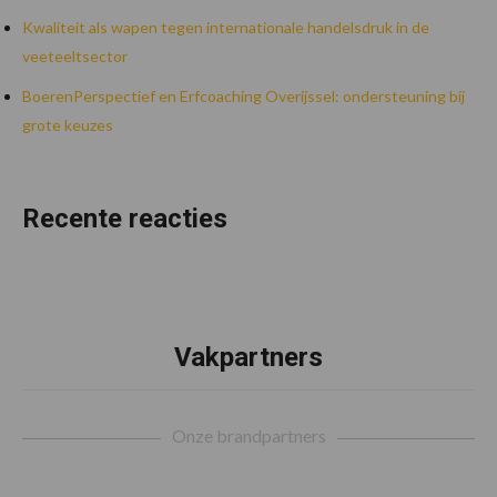
Kwaliteit als wapen tegen internationale handelsdruk in de
veeteeltsector
BoerenPerspectief en Erfcoaching Overijssel: ondersteuning bij
grote keuzes
Recente reacties
Vakpartners
Footer
Onze brandpartners