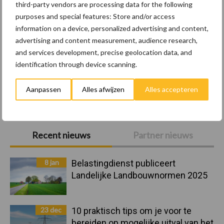
third-party vendors are processing data for the following
purposes and special features: Store and/or access
Pluimveerechten
Stikstof
information on a device, personalized advertising and content,
advertising and content measurement, audience research,
and services development, precise geolocation data, and
identification through device scanning.
Toon meer
Aanpassen
Alles afwijzen
Alles accepteren
Primaire
Recent nieuws
Partner nieuws
Sidebar
8 jan
Belastingdienst publiceert
Landelijke Landbouwnormen 2025
23 dec
10 praktisch tips om je voor te
bereiden op mogelijke uitval van het