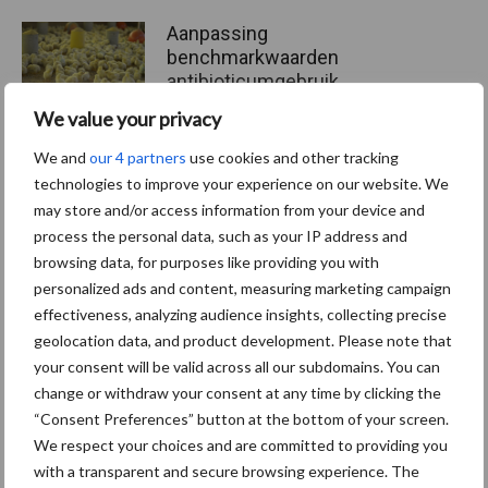
Aanpassing
benchmarkwaarden
antibioticumgebruik
reguliere vleeskuikens
We value your privacy
We and
our 4 partners
use cookies and other tracking
‘We willen de structurele
technologies to improve your experience on our website. We
hooggebruikers van
may store and/or access information from your device and
antibiotica verminderen’
process the personal data, such as your IP address and
browsing data, for purposes like providing you with
personalized ads and content, measuring marketing campaign
effectiveness, analyzing audience insights, collecting precise
geolocation data, and product development. Please note that
Themapagina's
your consent will be valid across all our subdomains. You can
change or withdraw your consent at any time by clicking the
Wet en regelgeving
Diergezondheid
Marktp
“Consent Preferences” button at the bottom of your screen.
We respect your choices and are committed to providing you
with a transparent and secure browsing experience. The