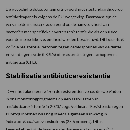
De gevoeligheidstesten zijn uitgevoerd met gestandaardiseerde
antibioticapanels volgens de EU-wetgeving. Daarnaast zijn de
verzamelde monsters gescreend op de aanwezigheid van
bacteriën met specifieke soorten resistentie die als een risico
voor de menselijke gezondheid worden beschouwd. Dit betreft
E.
coli
die resistentie vertonen tegen cefalosporines van de derde
en vierde generatie (ESBL’s) of resistentie tegen carbapenem
antibiotica (CPE).
Stabilisatie antibioticaresistentie
“Over het algemeen wijzen de resistentieniveaus die we vinden
in ons monitoringprogramma op een stabilisatie van
antibioticaresistentie in 2023,” zegt Veldman. “Resistentie tegen
fluoroquinolonen was nog steeds algemeen aanwezig in
indicator
E. coli
van vleeskuikens (25,6 procent). Dit in
tegenstelling tot de lage resistentieniveaus bij varkens (1,7