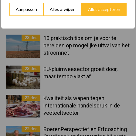
Sidebar
8 jan
Belastingdienst publiceert
Aanpassen
Alles afwijzen
Alles accepteren
Landelijke Landbouwnormen 2025
23 dec
10 praktisch tips om je voor te
bereiden op mogelijke uitval van het
stroomnet
23 dec
EU-pluimveesector groeit door,
maar tempo vlakt af
22 dec
Kwaliteit als wapen tegen
internationale handelsdruk in de
veeteeltsector
22 dec
BoerenPerspectief en Erfcoaching