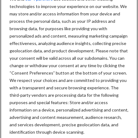
technologies to improve your experience on our website. We
Themapagina's
may store and/or access information from your device and
process the personal data, such as your IP address and
Wet en regelgeving
Diergezondheid
Marktp
browsing data, for purposes like providing you with
personalized ads and content, measuring marketing campaign
effectiveness, analyzing audience insights, collecting precise
geolocation data, and product development. Please note that
your consent will be valid across all our subdomains. You can
Pluimveerechten
Stikstof
change or withdraw your consent at any time by clicking the
“Consent Preferences” button at the bottom of your screen.
We respect your choices and are committed to providing you
with a transparent and secure browsing experience. The
third-party vendors are processing data for the following
Toon meer
purposes and special features: Store and/or access
information on a device, personalized advertising and content,
advertising and content measurement, audience research,
and services development, precise geolocation data, and
Primaire
Recent nieuws
Partner nieuws
identification through device scanning.