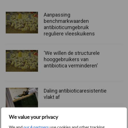
Aanpassing
benchmarkwaarden
antibioticumgebruik
reguliere vleeskuikens
‘We willen de structurele
hooggebruikers van
antibiotica verminderen’
Daling antibioticaresistentie
vlakt af
We value your privacy
We and
our 4 partners
use cookies and other tracking