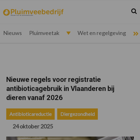
Spring
Door
Spring
Spring
naar
naar
naar
naar
Zoek
Z
pluimveebedrijf.nl
Nieuws
de
de
de
de
hoofdnavigatie
hoofd
eerste
voettekst
voor
inhoud
sidebar
de
Nieuws
Pluimveetak
Wet en regelgeving
pluimveehouder
Nieuwe regels voor registratie
antibioticagebruik in Vlaanderen bij
dieren vanaf 2026
Antibioticareductie
Diergezondheid
24 oktober 2025