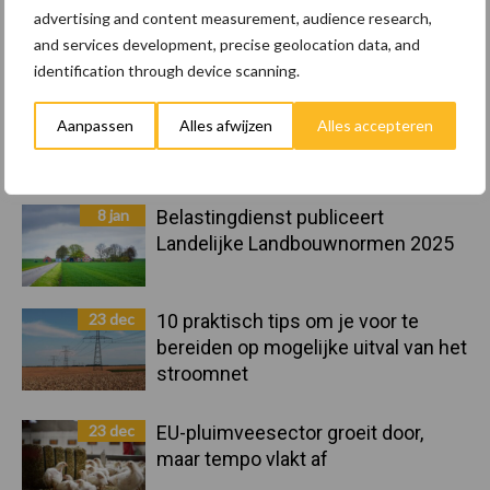
advertising and content measurement, audience research,
and services development, precise geolocation data, and
Toon meer
identification through device scanning.
Aanpassen
Alles afwijzen
Alles accepteren
Primaire
Recent nieuws
Partner nieuws
Sidebar
8 jan
Belastingdienst publiceert
Landelijke Landbouwnormen 2025
23 dec
10 praktisch tips om je voor te
bereiden op mogelijke uitval van het
stroomnet
23 dec
EU-pluimveesector groeit door,
maar tempo vlakt af