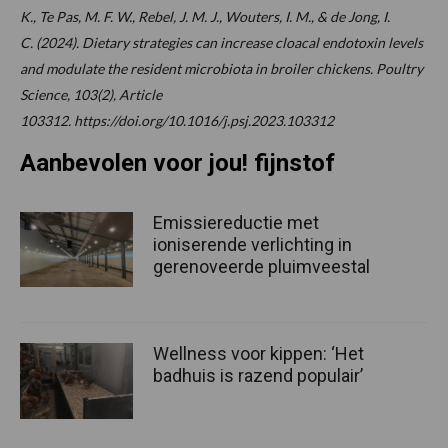
K., Te Pas, M. F. W., Rebel, J. M. J., Wouters, I. M., & de Jong, I.
C. (2024). Dietary strategies can increase cloacal endotoxin levels
and modulate the resident microbiota in broiler chickens.
Poultry
Science
,
103
(2), Article
103312. https://doi.org/10.1016/j.psj.2023.103312
Aanbevolen voor jou! fijnstof
Emissiereductie met
ioniserende verlichting in
gerenoveerde pluimveestal
Wellness voor kippen: ‘Het
badhuis is razend populair’