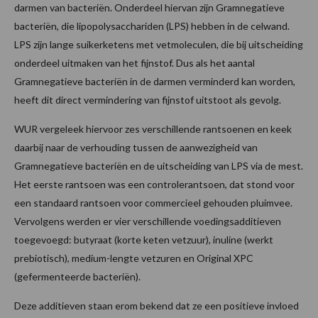
darmen van bacteriën. Onderdeel hiervan zijn Gramnegatieve
bacteriën, die lipopolysacchariden (LPS) hebben in de celwand.
LPS zijn lange suikerketens met vetmoleculen, die bij uitscheiding
onderdeel uitmaken van het fijnstof. Dus als het aantal
Gramnegatieve bacteriën in de darmen verminderd kan worden,
heeft dit direct vermindering van fijnstof uitstoot als gevolg.
WUR vergeleek hiervoor zes verschillende rantsoenen en keek
daarbij naar de verhouding tussen de aanwezigheid van
Gramnegatieve bacteriën en de uitscheiding van LPS via de mest.
Het eerste rantsoen was een controlerantsoen, dat stond voor
een standaard rantsoen voor commercieel gehouden pluimvee.
Vervolgens werden er vier verschillende voedingsadditieven
toegevoegd: butyraat (korte keten vetzuur), inuline (werkt
prebiotisch), medium-lengte vetzuren en Original XPC
(gefermenteerde bacteriën).
Deze additieven staan erom bekend dat ze een positieve invloed