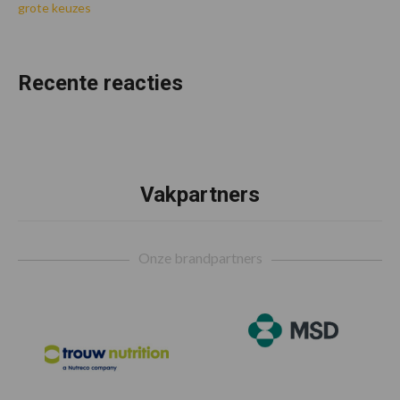
grote keuzes
Recente reacties
Vakpartners
Footer
Onze brandpartners