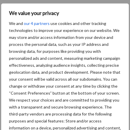
Licht aan het einde van de
We value your privacy
emissie-tunnel
We and
our 4 partners
use cookies and other tracking
technologies to improve your experience on our website. We
may store and/or access information from your device and
process the personal data, such as your IP address and
browsing data, for purposes like providing you with
Themapagina's
personalized ads and content, measuring marketing campaign
effectiveness, analyzing audience insights, collecting precise
Wet en regelgeving
Diergezondheid
Marktp
geolocation data, and product development. Please note that
your consent will be valid across all our subdomains. You can
change or withdraw your consent at any time by clicking the
“Consent Preferences” button at the bottom of your screen.
We respect your choices and are committed to providing you
Pluimveerechten
Stikstof
with a transparent and secure browsing experience. The
third-party vendors are processing data for the following
purposes and special features: Store and/or access
information on a device, personalized advertising and content,