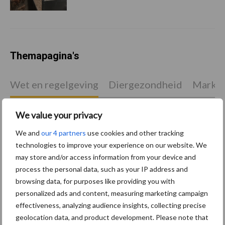
Themapagina's
Wet en regelgeving
Diergezondheid
Marktp
We value your privacy
We and
our 4 partners
use cookies and other tracking
Pluimveerechten
Stikstof
technologies to improve your experience on our website. We
may store and/or access information from your device and
process the personal data, such as your IP address and
browsing data, for purposes like providing you with
personalized ads and content, measuring marketing campaign
effectiveness, analyzing audience insights, collecting precise
Toon meer
geolocation data, and product development. Please note that