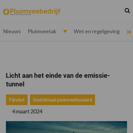
Spring
Door
Spring
Spring
naar
naar
naar
naar
Zoek
Z
pluimveebedrijf.nl
Nieuws
de
de
de
de
hoofdnavigatie
hoofd
eerste
voettekst
voor
inhoud
sidebar
de
Nieuws
Pluimveetak
Wet en regelgeving
pluimveehouder
Licht aan het einde van de emissie-
tunnel
Fijnstof
Stalklimaat pluimveehouderij
4 maart 2024