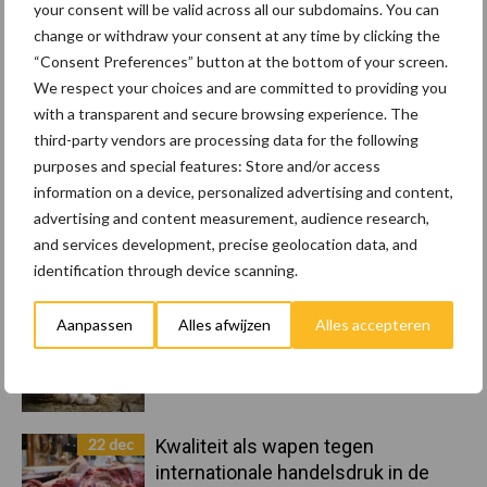
your consent will be valid across all our subdomains. You can
change or withdraw your consent at any time by clicking the
Primaire
“Consent Preferences” button at the bottom of your screen.
Recent nieuws
Partner nieuws
We respect your choices and are committed to providing you
Sidebar
with a transparent and secure browsing experience. The
8 jan
Belastingdienst publiceert
third-party vendors are processing data for the following
Landelijke Landbouwnormen 2025
purposes and special features: Store and/or access
information on a device, personalized advertising and content,
advertising and content measurement, audience research,
23 dec
10 praktisch tips om je voor te
and services development, precise geolocation data, and
bereiden op mogelijke uitval van het
identification through device scanning.
stroomnet
Aanpassen
Alles afwijzen
Alles accepteren
23 dec
EU-pluimveesector groeit door,
maar tempo vlakt af
22 dec
Kwaliteit als wapen tegen
internationale handelsdruk in de