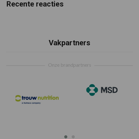
Recente reacties
Vakpartners
Footer
Onze brandpartners