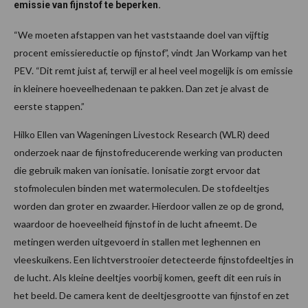
emissie van fijnstof te beperken.
“We moeten afstappen van het vaststaande doel van vijftig
procent emissiereductie op fijnstof”, vindt Jan Workamp van het
PEV. “Dit remt juist af, terwijl er al heel veel mogelijk is om emissie
in kleinere hoeveelhedenaan te pakken. Dan zet je alvast de
eerste stappen.”
Hilko Ellen van Wageningen Livestock Research (WLR) deed
onderzoek naar de fijnstofreducerende werking van producten
die gebruik maken van ionisatie. Ionisatie zorgt ervoor dat
stofmoleculen binden met watermoleculen. De stofdeeltjes
worden dan groter en zwaarder. Hierdoor vallen ze op de grond,
waardoor de hoeveelheid fijnstof in de lucht afneemt. De
metingen werden uitgevoerd in stallen met leghennen en
vleeskuikens. Een lichtverstrooier detecteerde fijnstofdeeltjes in
de lucht. Als kleine deeltjes voorbij komen, geeft dit een ruis in
het beeld. De camera kent de deeltjesgrootte van fijnstof en zet