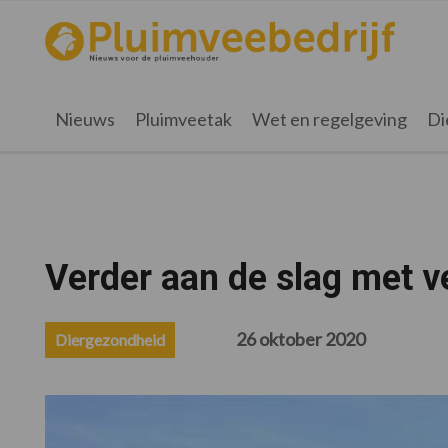
Spring
Door
Spring
Spring
naar
naar
naar
naar
pluimveebedrijf.nl
Nieuws
de
de
de
de
hoofdnavigatie
hoofd
eerste
voettekst
voor
inhoud
sidebar
de
Nieuws
Pluimveetak
Wet en regelgeving
Di
pluimveehouder
Verder aan de slag met 
26 oktober 2020
Diergezondheid