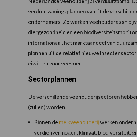
Nederlandse veehouderij al verduurzaamd. Da
verduurzamingsplannen vanuit de verschillend
ondernemers. Zo werken veehouders aan bijv
diergezondheid en een biodiversiteitsmonitor.
internationaal, het marktaandeel van duurzame
plannen uit de relatief nieuwe insectensector 
eiwitten voor veevoer.
Sectorplannen
De verschillende veehouderijsectoren hebbe
(zullen) worden.
Binnen de
melkveehouderij
werken onderne
verdienvermogen, klimaat, biodiversiteit,