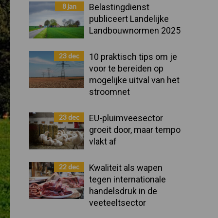
Sidebar
8 jan
Belastingdienst
publiceert Landelijke
Landbouwnormen 2025
23 dec
10 praktisch tips om je
voor te bereiden op
mogelijke uitval van het
stroomnet
23 dec
EU-pluimveesector
groeit door, maar tempo
vlakt af
22 dec
Kwaliteit als wapen
tegen internationale
handelsdruk in de
veeteeltsector