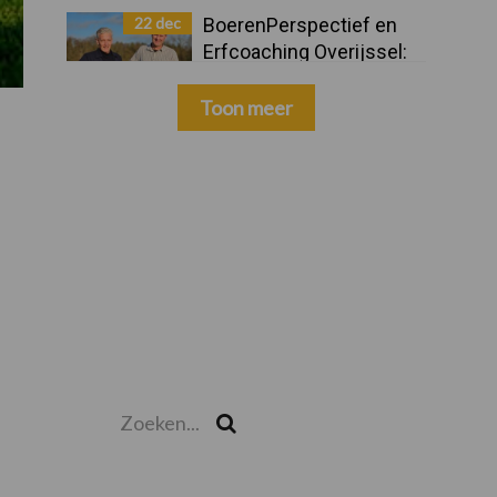
22 dec
BoerenPerspectief en
Erfcoaching Overijssel:
ondersteuning bij grote
keuzes
Toon meer
Zoeken...
Zoek