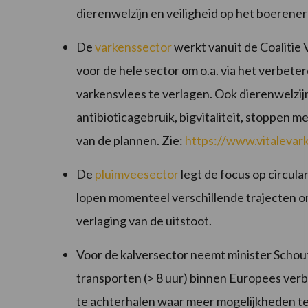
dierenwelzijn en veiligheid op het boerener
De
varkenssector
werkt vanuit de Coalitie 
voor de hele sector om o.a. via het verbete
varkensvlees te verlagen. Ook dierenwelzij
antibioticagebruik, bigvitaliteit, stoppen 
van de plannen. Zie:
https://www.vitalevark
De
pluimveesector
legt de focus op circula
lopen momenteel verschillende trajecten 
verlaging van de uitstoot.
Voor de kalversector neemt minister Schoute
transporten (> 8 uur) binnen Europees ver
te achterhalen waar meer mogelijkheden te