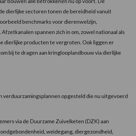
ar bouwen alle betrokkenen nu op voort. De
e dierlijke sectoren tonen de bereidheid vanuit
oorbeeld benchmarks voor dierenwelzijn,
 Afzetkanalen spannen zich in om, zowel nationaal als
 dierlijke producten te vergroten. Ook liggen er
om bij te dragen aan kringlooplandbouw via dierlijke
n verduurzamingsplannen opgesteld die nu uitgevoerd
mers via de Duurzame Zuivelketen (DZK) aan
 grondgebondenheid, weidegang, diergezondheid,