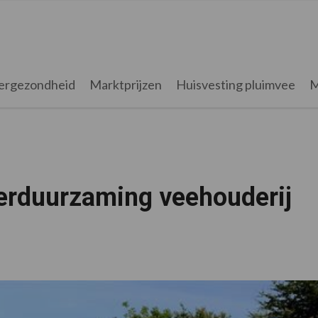
ergezondheid
Marktprijzen
Huisvesting pluimvee
M
verduurzaming veehouderij