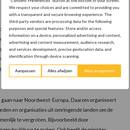
“Consent Preferences” button at the bottom of your screen.
We respect your choices and are committed to providing you
with a transparent and secure browsing experience. The
third-party vendors are processing data for the following
ogelijk wanneer de boer investeringen kan
purposes and special features: Store and/or access
information on a device, personalized advertising and content,
an het verdienvermogen een cruciale randvoorwaarde
advertising and content measurement, audience research,
e producten spelen daarbij een belangrijke rol om de
and services development, precise geolocation data, and
identification through device scanning.
e vergroten. Ook duurzaamheidskeurmerken, zoals het
gen.
Aanpassen
Alles afwijzen
Alles accepteren
buitenland
 gaan naar Noordwest-Europa. Daarom organiseert
eden en organisaties uit omringende landen om de
menlijk te vergroten. Bijvoorbeeld door
zen bruikbaar te maken. Ook heeft de minister