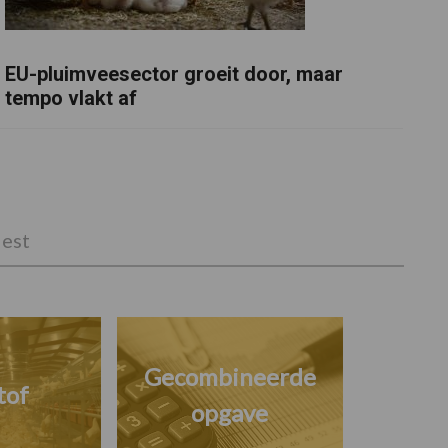
EU-pluimveesector groeit door, maar
tempo vlakt af
est
Gecombineerde
tof
opgave