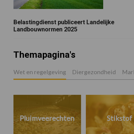
Belastingdienst publiceert Landelijke
Landbouwnormen 2025
Themapagina's
Wet en regelgeving
Diergezondheid
Mark
Pluimveerechten
Stikstof