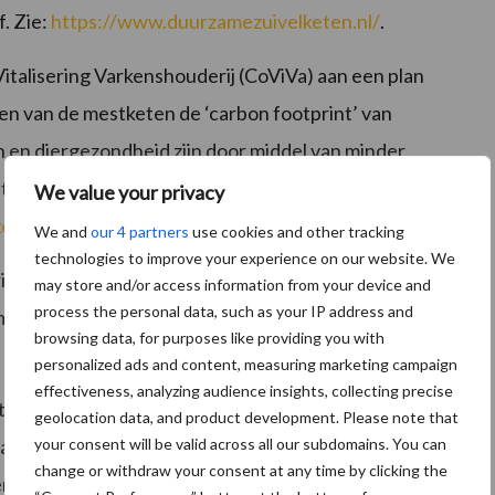
f. Zie:
https://www.duurzamezuivelketen.nl/
.
Vitalisering Varkenshouderij (CoViVa) aan een plan
ren van de mestketen de ‘carbon footprint’ van
n en diergezondheid zijn door middel van minder
met castreren en het couperen van staarten onderdeel
We value your privacy
enshouderij.nl/
.
We and
our 4 partners
use cookies and other tracking
technologies to improve your experience on our website. We
riteit, dierenwelzijn en vermindering van emissies. Er
may store and/or access information from your device and
process the personal data, such as your IP address and
om pluimveehouders handvatten te bieden ter
browsing data, for purposes like providing you with
personalized ads and content, measuring marketing campaign
effectiveness, analyzing audience insights, collecting precise
n zelf maatregelen. Zo zet zij zich in om langeafstand
geolocation data, and product development. Please note that
band tegen te gaan. Ook komt er een scenariostudie om
your consent will be valid across all our subdomains. You can
change or withdraw your consent at any time by clicking the
r verduurzaming van de sector liggen.