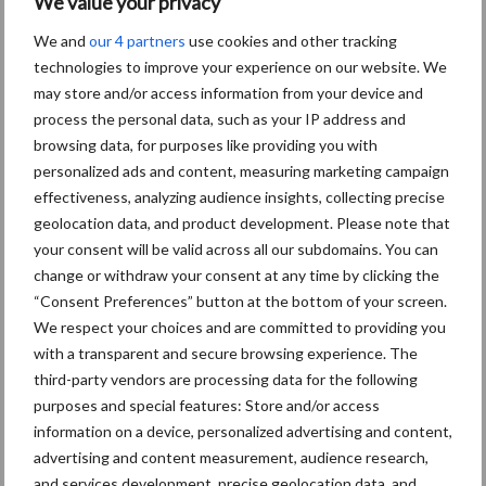
We value your privacy
effect grotendeels kan worden voorkomen door de broedeieren
We and
our 4 partners
use cookies and other tracking
tijdelijk op te warmen. Dat kan wellicht het best gebeuren op het
technologies to improve your experience on our website. We
vermeerderingsbedrijf op de dag van productie, en het positieve
may store and/or access information from your device and
effect wordt waarschijnlijk minder met iedere dag dat dit later
process the personal data, such as your IP address and
gebeurt.
browsing data, for purposes like providing you with
personalized ads and content, measuring marketing campaign
Met name de vleeskuikensector loopt dus aanzienlijke inkomsten
effectiveness, analyzing audience insights, collecting precise
mis wanneer de bewaartijd van de broedeieren toeneemt. Een
geolocation data, and product development. Please note that
gemiddelde bewaartijd van een partij eieren zegt verder niets
your consent will be valid across all our subdomains. You can
over de variatie in bewaartijd. Een partij kuikens wordt geboren
change or withdraw your consent at any time by clicking the
uit broedeieren met een grote variatie in bewaartijd. Wanneer
“Consent Preferences” button at the bottom of your screen.
een groter deel van deze broedeieren te lang bewaard wordt dan
We respect your choices and are committed to providing you
heeft dit dus steeds grotere gevolgen voor de groei en daarmee
with a transparent and secure browsing experience. The
de opbrengst van de kuikens.
third-party vendors are processing data for the following
purposes and special features: Store and/or access
information on a device, personalized advertising and content,
advertising and content measurement, audience research,
and services development, precise geolocation data, and