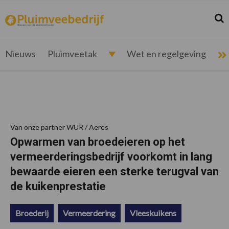
Spring
Door
Spring
Spring
naar
naar
naar
naar
Zoek
Z
pluimveebedrijf.nl
Nieuws
de
de
de
de
hoofdnavigatie
hoofd
eerste
voettekst
voor
inhoud
sidebar
de
Nieuws
Pluimveetak
Wet en regelgeving
pluimveehouder
Van onze partner WUR / Aeres
Opwarmen van broedeieren op het
vermeerderingsbedrijf voorkomt in lang
bewaarde eieren een sterke terugval van
de kuikenprestatie
Broederij
Vermeerdering
Vleeskuikens