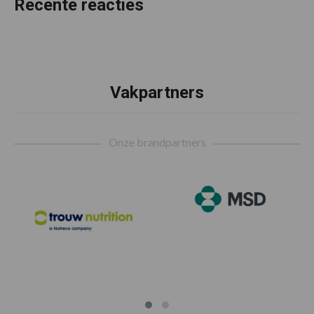
Recente reacties
Vakpartners
Footer
Onze brandpartners