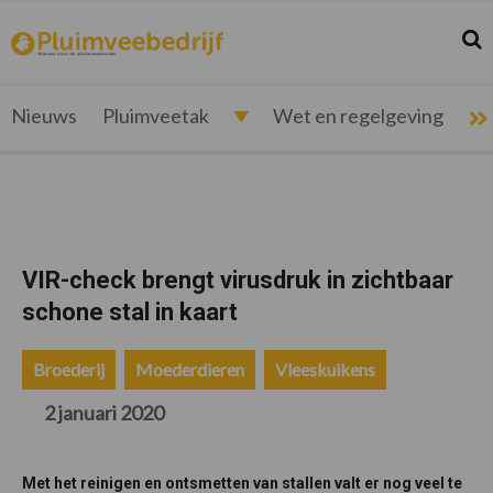
Spring
Door
Spring
Spring
naar
naar
naar
naar
Zoek
Z
pluimveebedrijf.nl
Nieuws
de
de
de
de
hoofdnavigatie
hoofd
eerste
voettekst
voor
inhoud
sidebar
de
Nieuws
Pluimveetak
Wet en regelgeving
pluimveehouder
VIR-check brengt virusdruk in zichtbaar
schone stal in kaart
Broederij
Moederdieren
Vleeskuikens
2 januari 2020
Met het reinigen en ontsmetten van stallen valt er nog veel te