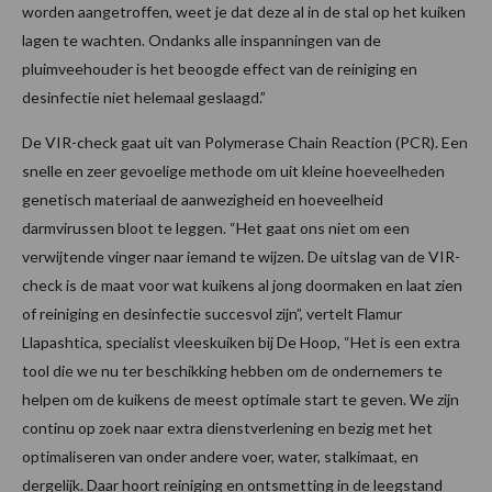
worden aangetroffen, weet je dat deze al in de stal op het kuiken
lagen te wachten. Ondanks alle inspanningen van de
pluimveehouder is het beoogde effect van de reiniging en
desinfectie niet helemaal geslaagd.”
De VIR-check gaat uit van Polymerase Chain Reaction (PCR). Een
snelle en zeer gevoelige methode om uit kleine hoeveelheden
genetisch materiaal de aanwezigheid en hoeveelheid
darmvirussen bloot te leggen. “Het gaat ons niet om een
verwijtende vinger naar iemand te wijzen. De uitslag van de VIR-
check is de maat voor wat kuikens al jong doormaken en laat zien
of reiniging en desinfectie succesvol zijn”, vertelt Flamur
Llapashtica, specialist vleeskuiken bij De Hoop, “Het is een extra
tool die we nu ter beschikking hebben om de ondernemers te
helpen om de kuikens de meest optimale start te geven. We zijn
continu op zoek naar extra dienstverlening en bezig met het
optimaliseren van onder andere voer, water, stalkimaat, en
dergelijk. Daar hoort reiniging en ontsmetting in de leegstand