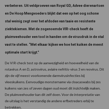
verbeteren. Uit veldproeven van Royal GD, Advee dierenartsen
en De Hoop Mengvoeders blijkt dat een op het oog schone
stal weinig zegt over het afdoden van taaie en resistente
ziektekiemen. Met de zogenoemde VIR-check heeft de
pluimveehouder een tool in handen om de virusdruk in de stal
vast te stellen. “Met elkaar kijken we hoe het kuiken de meest
optimale start krijgt.”
De VIR-check test op de aanwezigheid en hoeveelheid van de
rotavirus A en D, astrovirus, aviaire nefritis-virus 3 en reovirus. Dit
zijn de vijf meest voorkomende darmvirusinfecties bij
vleeskuikens. Eenvoudige monstername via cloacaswabs bij zes
kuikens van zes of zeven dagen oud moet dit inzichtelijk maken.
De pluimveehouder kan dit zelf doen. Voor de interpretatie van
de uitslag is het verstandig de andere erfbetreders erbij te
betrekken.