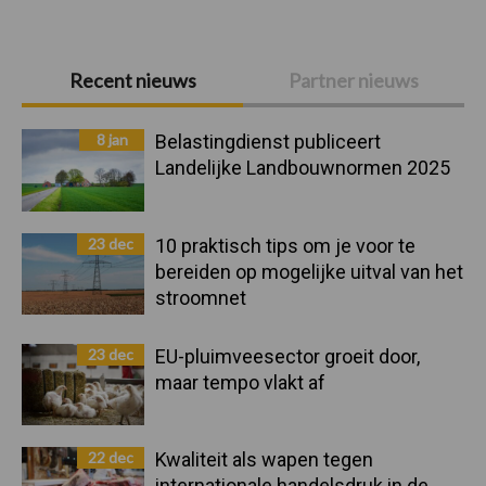
Primaire
Recent nieuws
Partner nieuws
Sidebar
8 jan
Belastingdienst publiceert
Landelijke Landbouwnormen 2025
23 dec
10 praktisch tips om je voor te
bereiden op mogelijke uitval van het
stroomnet
23 dec
EU-pluimveesector groeit door,
maar tempo vlakt af
22 dec
Kwaliteit als wapen tegen
internationale handelsdruk in de