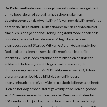
De Rodac-methode wordt door pluimveehouders vaak gebruikt
om te beoordelen of de stal na het schoonmaken en
desinfecteren ook daadwerkelijk vrij is van gemakkelijk groeiende
bacteriën. “In de praktijk blijkt schoonmaak en desinfectie niet
simpel en is de tijd beperkt. Terwijl leegstand mede bepalend is
voor de goede start van de kuikens”, legt dierenarts en
pluimveespecialist Sjaak de Wit van GD uit, “Helaas maakt het
Rodac-plaatje alleen de gemakkelijk groeiende bacteriën
inzichtelijk. Het is geen garantie dat reiniging en desinfectie
voldoende hebben gewerkt tegen naakte virussen, die
doorgaans erg resistent zijn.” Uit veldproeven van GD, Advee
dierenartsen en De Hoop blijkt dat eigenlijk iedere
pluimveehouder een eigen visie en methode bij leegstand heeft.
“Een op het oog schone stal zegt weinig of de kiemen gedood
zijn.” Pluimveedierenarts Christiaan ter Veen van GD deed in
2013 onderzoek bij 98 koppels en bracht zo in kaart welke vijf