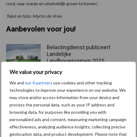
rood, naar oranje en uiteindelijk groen te komen.”
Tekst en foto: Martin de Vries
Aanbevolen voor jou!
Belastingdienst publiceert
Landelijke
Landbouwnormen 2025
We value your privacy
We and
our 4 partners
use cookies and other tracking
10 praktisch tips om je voor
technologies to improve your experience on our website. We
te bereiden op mogelijke
may store and/or access information from your device and
uitval van het stroomnet
process the personal data, such as your IP address and
browsing data, for purposes like providing you with
personalized ads and content, measuring marketing campaign
effectiveness, analyzing audience insights, collecting precise
EU-pluimveesector groeit
door, maar tempo vlakt af
geolocation data, and product development. Please note that