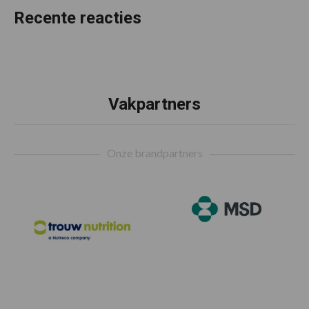
Recente reacties
Vakpartners
Footer
Onze brandpartners