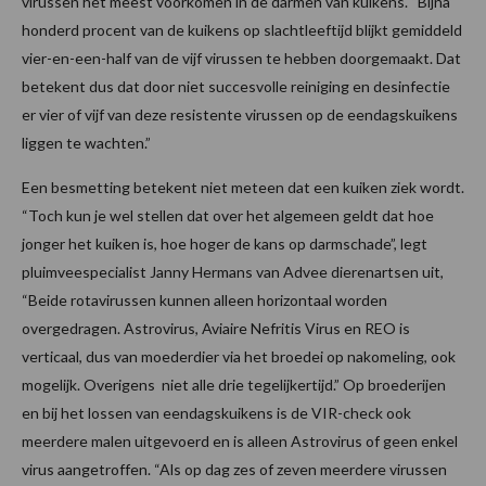
virussen het meest voorkomen in de darmen van kuikens. “Bijna
honderd procent van de kuikens op slachtleeftijd blijkt gemiddeld
vier-en-een-half van de vijf virussen te hebben doorgemaakt. Dat
betekent dus dat door niet succesvolle reiniging en desinfectie
er vier of vijf van deze resistente virussen op de eendagskuikens
liggen te wachten.”
Een besmetting betekent niet meteen dat een kuiken ziek wordt.
“Toch kun je wel stellen dat over het algemeen geldt dat hoe
jonger het kuiken is, hoe hoger de kans op darmschade”, legt
pluimveespecialist Janny Hermans van Advee dierenartsen uit,
“Beide rotavirussen kunnen alleen horizontaal worden
overgedragen. Astrovirus, Aviaire Nefritis Virus en REO is
verticaal, dus van moederdier via het broedei op nakomeling, ook
mogelijk. Overigens niet alle drie tegelijkertijd.” Op broederijen
en bij het lossen van eendagskuikens is de VIR-check ook
meerdere malen uitgevoerd en is alleen Astrovirus of geen enkel
virus aangetroffen. “Als op dag zes of zeven meerdere virussen