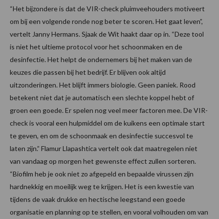
“Het bijzondere is dat de VIR-check pluimveehouders motiveert
om bij een volgende ronde nog beter te scoren. Het gaat leven”,
vertelt Janny Hermans. Sjaak de Wit haakt daar op in. “Deze tool
is niet het ultieme protocol voor het schoonmaken en de
desinfectie. Het helpt de ondernemers bij het maken van de
keuzes die passen bij het bedrijf. Er blijven ook altijd
uitzonderingen. Het blijft immers biologie. Geen paniek. Rood
betekent niet dat je automatisch een slechte koppel hebt of
groen een goede. Er spelen nog veel meer factoren mee. De VIR-
check is vooral een hulpmiddel om de kuikens een optimale start
te geven, en om de schoonmaak en desinfectie succesvol te
laten zijn.” Flamur Llapashtica vertelt ook dat maatregelen niet
van vandaag op morgen het gewenste effect zullen sorteren.
“Biofilm heb je ook niet zo afgepeld en bepaalde virussen zijn
hardnekkig en moeilijk weg te krijgen. Het is een kwestie van
tijdens de vaak drukke en hectische leegstand een goede
organisatie en planning op te stellen, en vooral volhouden om van