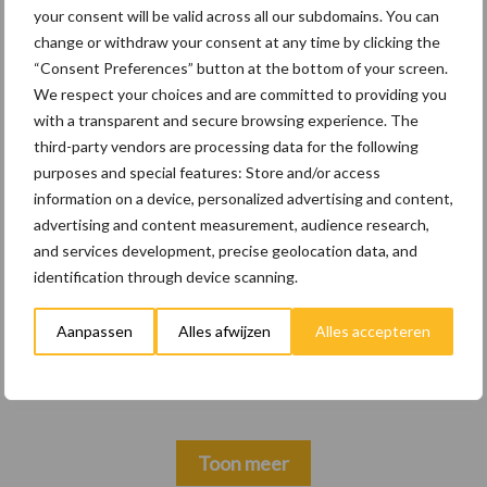
your consent will be valid across all our subdomains. You can
change or withdraw your consent at any time by clicking the
“Consent Preferences” button at the bottom of your screen.
We respect your choices and are committed to providing you
with a transparent and secure browsing experience. The
Themapagina's
third-party vendors are processing data for the following
purposes and special features: Store and/or access
Wet en regelgeving
Diergezondheid
Marktp
information on a device, personalized advertising and content,
advertising and content measurement, audience research,
and services development, precise geolocation data, and
identification through device scanning.
Vleeskuikens
Vermeerdering
Aanpassen
Alles afwijzen
Alles accepteren
Toon meer