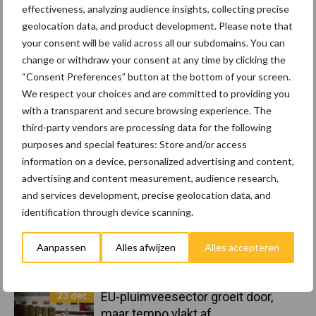
effectiveness, analyzing audience insights, collecting precise
geolocation data, and product development. Please note that
your consent will be valid across all our subdomains. You can
Toon meer
change or withdraw your consent at any time by clicking the
“Consent Preferences” button at the bottom of your screen.
We respect your choices and are committed to providing you
Primaire
with a transparent and secure browsing experience. The
Recent nieuws
Partner nieuws
third-party vendors are processing data for the following
Sidebar
purposes and special features: Store and/or access
8 jan
Belastingdienst publiceert
information on a device, personalized advertising and content,
Landelijke Landbouwnormen 2025
advertising and content measurement, audience research,
and services development, precise geolocation data, and
identification through device scanning.
23 dec
10 praktisch tips om je voor te
bereiden op mogelijke uitval van het
Aanpassen
Alles afwijzen
Alles accepteren
stroomnet
23 dec
EU-pluimveesector groeit door,
maar tempo vlakt af