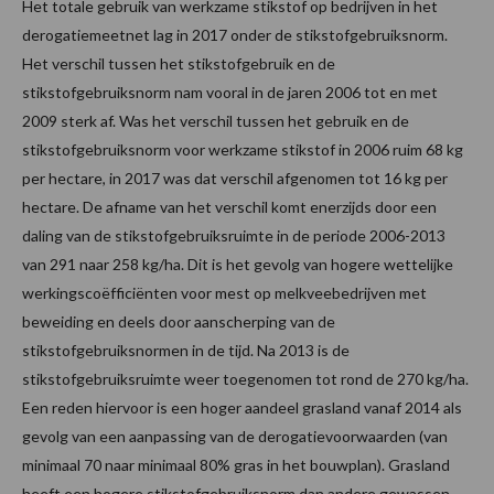
Het totale gebruik van werkzame stikstof op bedrijven in het
derogatiemeetnet lag in 2017 onder de stikstofgebruiksnorm.
Het verschil tussen het stikstofgebruik en de
stikstofgebruiksnorm nam vooral in de jaren 2006 tot en met
2009 sterk af. Was het verschil tussen het gebruik en de
stikstofgebruiksnorm voor werkzame stikstof in 2006 ruim 68 kg
per hectare, in 2017 was dat verschil afgenomen tot 16 kg per
hectare. De afname van het verschil komt enerzijds door een
daling van de stikstofgebruiksruimte in de periode 2006-2013
van 291 naar 258 kg/ha. Dit is het gevolg van hogere wettelijke
werkingscoëfficiënten voor mest op melkveebedrijven met
beweiding en deels door aanscherping van de
stikstofgebruiksnormen in de tijd. Na 2013 is de
stikstofgebruiksruimte weer toegenomen tot rond de 270 kg/ha.
Een reden hiervoor is een hoger aandeel grasland vanaf 2014 als
gevolg van een aanpassing van de derogatievoorwaarden (van
minimaal 70 naar minimaal 80% gras in het bouwplan). Grasland
heeft een hogere stikstofgebruiksnorm dan andere gewassen.