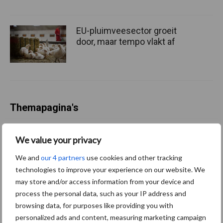
EU-pluimveesector groeit
door, maar tempo vlakt af
Themapagina's
Wet en regelgeving
Diergezondheid
Marktp
We value your privacy
We and
our 4 partners
use cookies and other tracking
technologies to improve your experience on our website. We
may store and/or access information from your device and
process the personal data, such as your IP address and
Pluimveerechten
Stikstof
browsing data, for purposes like providing you with
personalized ads and content, measuring marketing campaign