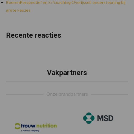
BoerenPerspectief en Erfcoaching Overijssel: ondersteuning bij
grote keuzes
Recente reacties
Vakpartners
Footer
Onze brandpartners